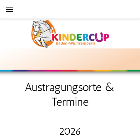
Zum
Inhalt
springen
Ausstragungsorte
&
Termine
Austragungsorte &
Termine
2026