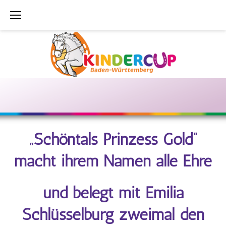
Zum
Inhalt
springen
ILSFELD:
24.
–
„Schöntals Prinzess Gold“
25.
macht ihrem Namen alle Ehre
Juni
und belegt mit Emilia
2023
Schlüsselburg zweimal den